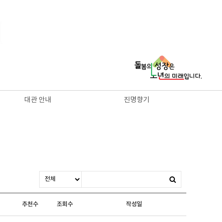
clear
대관 안내
진명향기
추천수
조회수
작성일