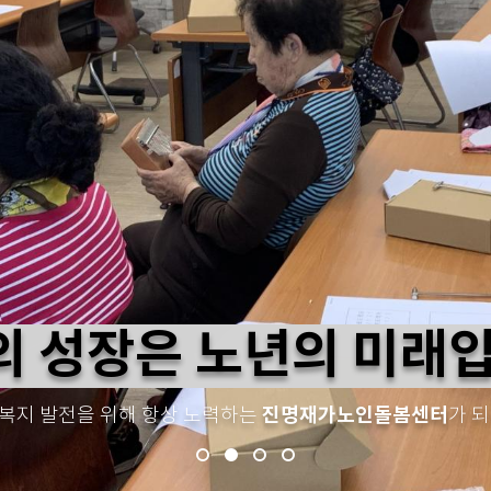
의 성장은 노년의
미래입
진명재가노인돌봄센터
복지 발전을 위해 항상 노력하는
가 